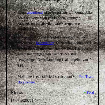
Klein
onderhoud
aan uw racefiets of mountainbike
zoals het vervangen van banden, kettingen,
cassettes tot het afstellen van de remmen en
derailleurs..
Uw racefiets of mountainbike voorzien van een
beschermde
behandeling
. Deze behandeling zorgt
ervoor dat vuil niet hecht aan uw fiets. Hierdoor
wordt het reinigen van uw fiets een stuk
eenvoudiger. De behandeling is al mogelijk vanaf
€20,-
Mollibike is een officieel servicepunt van
Pro Team
Bicyclecare.
Nieuws
14-07-2020, 21:47