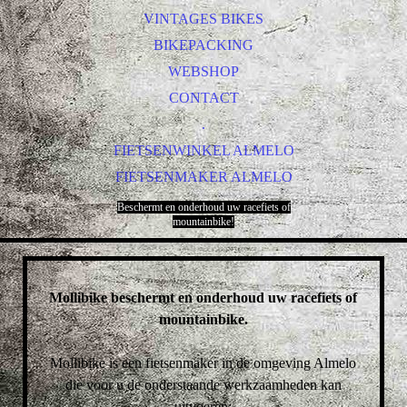
VINTAGES BIKES
BIKEPACKING
WEBSHOP
CONTACT
.
FIETSENWINKEL ALMELO
FIETSENMAKER ALMELO
Beschermt en onderhoud uw racefiets of
mountainbike!
Mollibike beschermt en onderhoud uw racefiets of
mountainbike.
Mollibike is een fietsenmaker in de omgeving Almelo
die voor u de onderstaande werkzaamheden kan
uitvoeren: