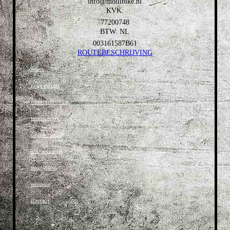
info@mollibike.nl
KVK:
77200748
BTW: NL
003161587B61
ROUTEBESCHRIJVING
HOME
FFWD WIELEN
FIETS ONDERHOUD
BESCHERMING
CHAIN COATING
VINTAGES BIKES
BIKEPACKING
WEBSHOP
CONTACT
.