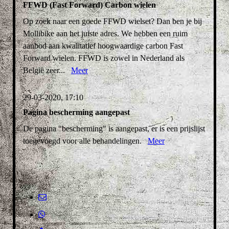
FFWD (Fast Forward) Carbon wielen
Op zoek naar een goede FFWD wielset? Dan ben je bij
Mollibike aan het juiste adres. We hebben een ruim
aanbod aan kwalitatief hoogwaardige carbon Fast
Forward wielen. FFWD is zowel in Nederland als
België zeer...
Meer
29-03-2020, 17:10
Pagina bescherming aangepast
De pagina "bescherming" is aangepast, er is een prijslijst
toegevoegd voor alle behandelingen.
Meer